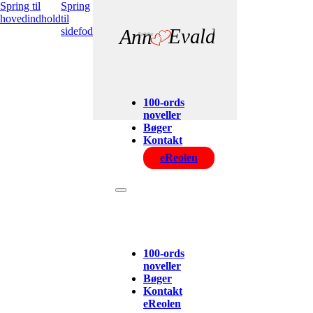
Spring til
Spring
hovedindhold
til
sidefod
Evald
Ann
100-ords
noveller
Bøger
Kontakt
eReolen
100-ords
noveller
Bøger
Kontakt
eReolen