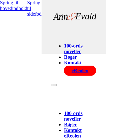
Spring til
Spring
hovedindhold
til
sidefod
Evald
Ann
100-ords
noveller
Bøger
Kontakt
eReolen
100-ords
noveller
Bøger
Kontakt
eReolen