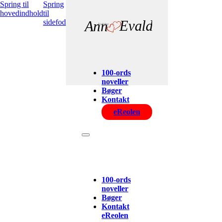
Spring til
Spring
hovedindhold
til
sidefod
Evald
Ann
100-ords
noveller
Bøger
Kontakt
eReolen
100-ords
noveller
Bøger
Kontakt
eReolen