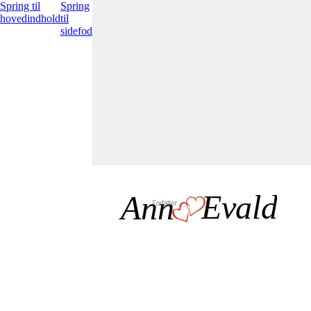
Spring til
Spring
hovedindhold
til
sidefod
Evald
Ann