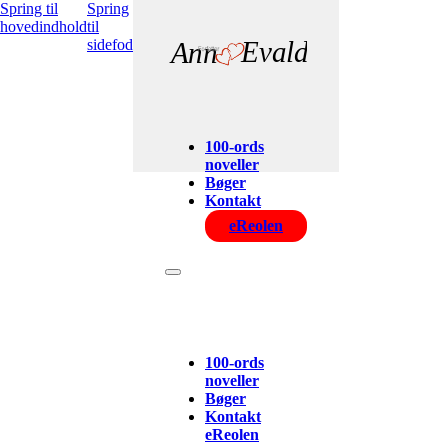
Spring til
Spring
hovedindhold
til
sidefod
Evald
Ann
100-ords
noveller
Bøger
Kontakt
eReolen
100-ords
noveller
Bøger
Kontakt
eReolen