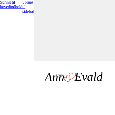
Spring til
Spring
hovedindhold
til
sidefod
Evald
Ann