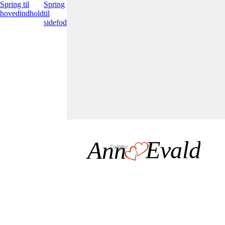
Spring til
Spring
hovedindhold
til
sidefod
Evald
Ann