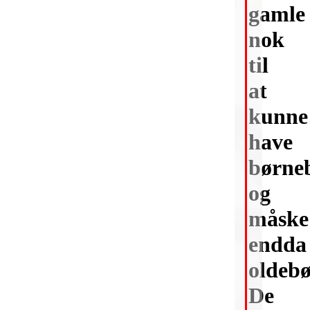
gamle
nok
til
at
kunne
have
børne
og
måske
endda
oldebø
De