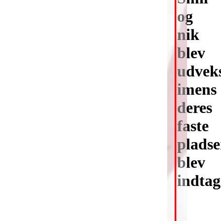
og
nik
blev
udveks
imens
deres
faste
pladse
blev
indtag