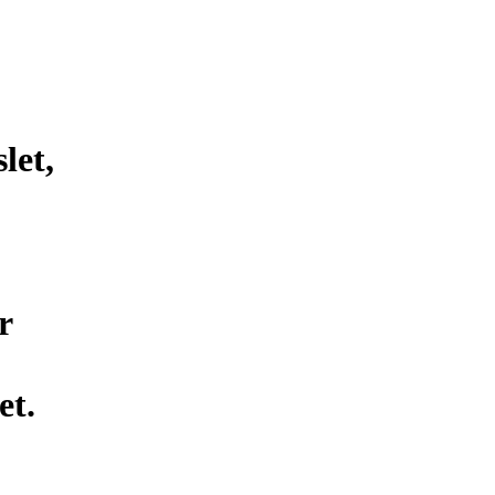
let,
r
et.