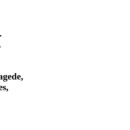
.
,
agede,
es,