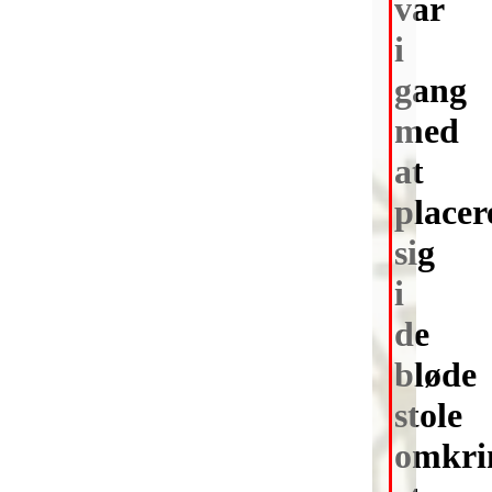
var
i
gang
med
at
placer
sig
i
de
bløde
stole
omkri