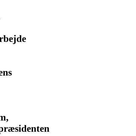
t
rbejde
ens
m,
præsidenten