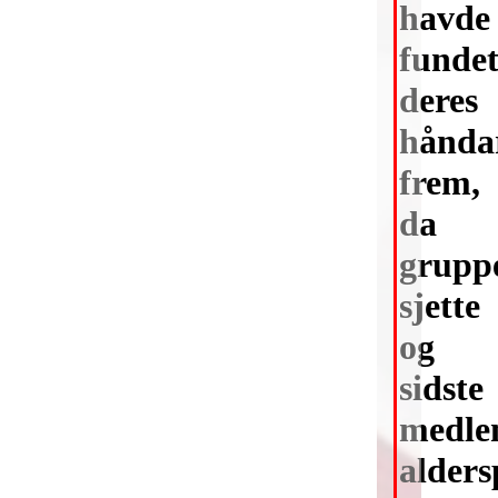
havde
funde
deres
hånda
frem,
da
grupp
sjette
og
sidste
medle
alders