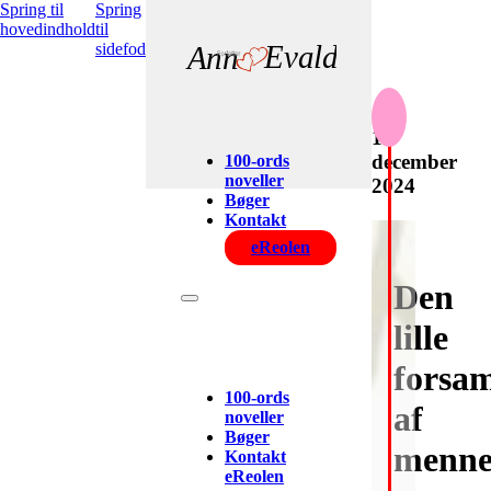
Spring til
Spring
hovedindhold
til
sidefod
Evald
Ann
1
december
100-ords
noveller
2024
Bøger
Kontakt
eReolen
Den
lille
forsam
100-ords
af
noveller
Bøger
menne
Kontakt
eReolen