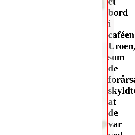
et
bord
i
caféen
Uroen
som
de
forårs
skyldt
at
de
var
ved