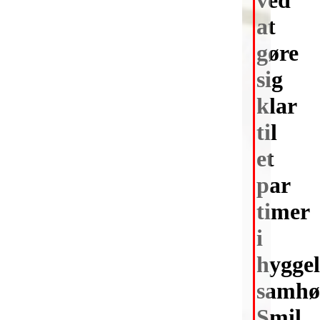
at
gøre
sig
klar
til
et
par
timer
i
hyggel
samhø
Smil